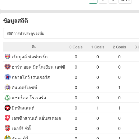
ข้อมูลสถิติ
สถิติการทำประตูของทีม
ทีม
0 Goals
1 Goals
2 Goals
3 
เร้ดบูลล์ ซัลซ์บวร์ก
0
0
0
ฮาร์ท ออฟ มิดโลเธียน เอฟซี
0
0
0
กลาสโกว์ เรนเจอร์ส
0
0
0
อันเดอร์เลชท์
0
0
1
แชมร็อค โรเวอร์ส
0
0
0
มิดทิลแลนด์
0
1
1
เอฟซี ทเวนเต้ แอ็นสเคอเด
0
0
0
เดอร์รี่ ซิตี้
0
0
0
ฮัมมาร์บี้
0
0
1