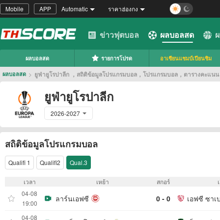
Mobile
APP
Automatic
ราคาฮ่องกง
ข่าวฟุตบอล
ผลบอลสด
ผ
ผลบอลสด
รายการโปรด
อาเซียนแชมป์เปียนชิม
>
ยูฟ่ายูโรปาลีก ，สถิติข้อมูลโปรแกรมบอล，โปรแกรมบอล，ตารางคะแนน
ผลบอลสด
ยูฟ่ายูโรปาลีก
2026-2027
สถิติข้อมูลโปรแกรมบอล
Qualifi 1
Qualifi2
Qual.3
เวลา
เหย้า
สกอร์
04-08
ลาร์นเอฟซี
0 - 0
เอฟซี ซาเบ
19:00
04-08