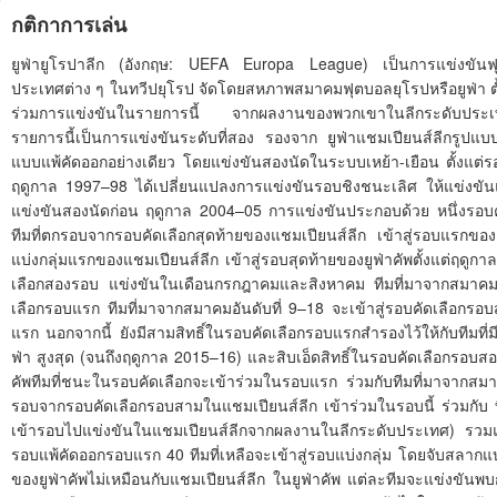
กติกาการเล่น
ยูฟ่ายูโรปาลีก (อังกฤษ: UEFA Europa League) เป็นการแข่งขัน
ประเทศต่าง ๆ ในทวีปยุโรป จัดโดยสหภาพสมาคมฟุตบอลยุโรปหรือยูฟ่า ตั้
ร่วมการแข่งขันในรายการนี้ จากผลงานของพวกเขาในลีกระดับประเ
รายการนี้เป็นการแข่งขันระดับที่สอง รองจาก ยูฟ่าแชมเปียนส์ลีกรูปแ
แบบแพ้คัดออกอย่างเดียว โดยแข่งขันสองนัดในระบบเหย้า-เยือน ตั้งแต่
ฤดูกาล 1997–98 ได้เปลี่ยนแปลงการแข่งขันรอบชิงชนะเลิศ ให้แข่งขันแ
แข่งขันสองนัดก่อน ฤดูกาล 2004–05 การแข่งขันประกอบด้วย หนึ่งรอบ
ทีมที่ตกรอบจากรอบคัดเลือกสุดท้ายของแชมเปียนส์ลีก เข้าสู่รอบแรกของ
แบ่งกลุ่มแรกของแชมเปียนส์ลีก เข้าสู่รอบสุดท้ายของยูฟ่าคัพตั้งแต่ฤดูก
เลือกสองรอบ แข่งขันในเดือนกรกฎาคมและสิงหาคม ทีมที่มาจากสมาคมอัน
เลือกรอบแรก ทีมที่มาจากสมาคมอันดับที่ 9–18 จะเข้าสู่รอบคัดเลือกรอ
แรก นอกจากนี้ ยังมีสามสิทธิ์ในรอบคัดเลือกรอบแรกสำรองไว้ให้กับทีมที
ฟ่า สูงสุด (จนถึงฤดูกาล 2015–16) และสิบเอ็ดสิทธิ์ในรอบคัดเลือกรอบสอ
คัพทีมที่ชนะในรอบคัดเลือกจะเข้าร่วมในรอบแรก ร่วมกับทีมที่มาจากสมาคม
รอบจากรอบคัดเลือกรอบสามในแชมเปียนส์ลีก เข้าร่วมในรอบนี้ ร่วมกับ ท
เข้ารอบไปแข่งขันในแชมเปียนส์ลีกจากผลงานในลีกระดับประเทศ) รวมแล
รอบแพ้คัดออกรอบแรก 40 ทีมที่เหลือจะเข้าสู่รอบแบ่งกลุ่ม โดยจับสลากแบ่ง
ของยูฟ่าคัพไม่เหมือนกับแชมเปียนส์ลีก ในยูฟ่าคัพ แต่ละทีมจะแข่งขันพบ