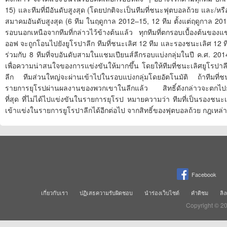
15) และทีมที่มีอันดับสูงสุด (โดยปกติจะเป็นทีมที่ชนะฟุตบอลถ้วย และ/หรือ ท
สมาคมอันดับสูงสุด (6 ทีม ในฤดูกาล 2012–15, 12 ทีม ตั้งแต่ฤดูกาล 201
รอบนอกเหนือจากทีมที่กล่าวไว้ข้างต้นแล้ว ทุกทีมที่ตกรอบเบื้องต้นของ
ออฟ จะถูกโอนไปยังยูโรปาลีก ทีมที่ชนะเลิศ 12 ทีม และรองชนะเลิศ 12 ที
ร่วมกับ 8 ทีมที่จบอันดับสามในแชมเปียนส์ลีกรอบแบ่งกลุ่มในปี ค.ศ. 20
เพื่อความน่าสนใจของการแข่งขันให้มากขึ้น โดยให้ทีมที่ชนะเลิศยูโรปาลี
ลีก ทีมส่วนใหญ่จะผ่านเข้าไปในรอบแบ่งกลุ่มโดยอัตโนมัติ ถ้าทีมที่ช
รายการยุโรปผ่านผลงานของพวกเขาในลีกแล้ว สิทธิ์ดังกล่าวจะตกไปยังในล
ที่สุด ที่ไม่ได้ไปแข่งขันในรายการยุโรป หมายความว่า ทีมที่เป็นรองช
เข้าแข่งในรายการยูโรปาลีกได้อีกต่อไป จากสิทธิ์ของฟุตบอลถ้วย กฎเหล่า
Facebook
เกี่ยวกับเรา
ปฏิเสธความรับผิดชอบ
นำร่องเว็บไซต์
คำติชม
ลิง
Copyright © 2