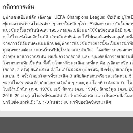
กติกาการเล่น
ยูฟ่าแชมเปียนส์ลีก (อังกฤษ: UEFA Champions League; ชื่อเดิม: ยูโร
ฟุตบอลระหว่างสโมสรต่าง ๆ ภายในทวีปยุโรป ซึ่งจัดการแข่งขันโดยสห
แข่งขันครั้งแรกในปี ค.ศ. 1955 ก่อนจะเปลี่ยนมาใช้ชื่อปัจจุบันเมื่อปี ค.ศ. 
จะได้ไปแข่งโดยอัตโนมัติ ส่วนอันดับที่ 4 จะได้ไปเพลย์ออฟรอบสุดท้ายทั้ง
จากการจัดอันดับคะแนนลีกของยูฟ่าการแข่งขันรายการนี้จะเป็นการนำที
สูงสุดของแต่ละประเทศในทวีปยุโรปมาแข่งขันกัน โดยพิจารณาออกมาเ
อังกฤษ ลาลิกาจากสเปน เซเรียอาจากอิตาลี และ บุนเดิสลีกาจากเยอรมนี มี
โควตาสามทีมเป็นต้น ทั้งนี้ สโมสรที่ชนะเลิศมากที่สุด คือ เรอัลมาดริด (
(อิตาลี, 7 ครั้ง) อันดับสาม คือ ไบเอิร์นมิวนิก (เยอรมนี, 6 ครั้ง), ลิเวอร์พู
(สเปน, 5 ครั้ง)โดยสโมสรที่ชนะเลิศ 3 สมัยติดต่อกันหรือชนะเลิศครบ 5 ส
ของสโมสร เช่นเดียวกับถ้วยรางวัลอื่น ๆ ของยูฟ่า โดยที่ เรอัลมาดริด ได้ไ
ไบเอิร์นมิวนิก (ค.ศ. 1976), เอซี มิลาน (ค.ศ. 1994), ลิเวอร์พูล (ค.ศ
2019–20 ล่าสุดสโมสรที่ชนะเลิศ คือ ไบเอิร์นมิวนิก และเป็นแชมป์สโมส
ปารีแซ็ง-แฌร์แม็ง ไป 1-0 ในช่วง 90 นาทีของนัดชิงชนะเลิศ