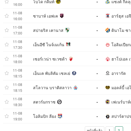
โบโด กลิมท์
-
แซงต์ กิลล
16:00
11-08
ซาบาห์ เอฟเค
-
อาร์ฮุส เอจ
16:00
11-08
สปายริส เคานาส
-
ดินาโม ซา
17:00
11-08
เอ็นอีซี ไนจ์เมเก้น
-
โอลิมเปียก
17:30
11-08
เซอร์เวน่า ซเวซด้า
-
ฮาโปเอล เบ
18:00
11-08
เอ็นเค พับลิคัม เซลเย่
-
อารารัต
18:15
11-08
สโลวาน บราติสลาวา
-
มอลล์บี้ เ
18:15
11-08
สตวร์มกราซ
-
เฟเนร์บาห์เ
18:30
11-08
โอลิมปิก ลียง
-
สปาร์ตาป
19:00
หน้าที่แล้ว
1
2