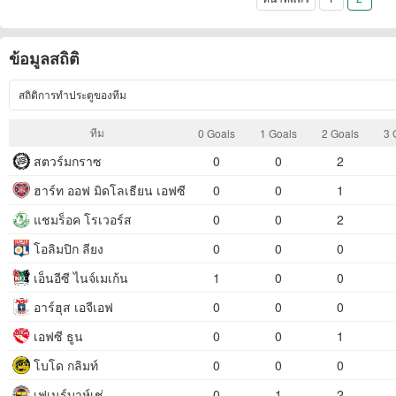
ข้อมูลสถิติ
สถิติการทำประตูของทีม
ทีม
0 Goals
1 Goals
2 Goals
3 
สตวร์มกราซ
0
0
2
ฮาร์ท ออฟ มิดโลเธียน เอฟซี
0
0
1
แชมร็อค โรเวอร์ส
0
0
2
โอลิมปิก ลียง
0
0
0
เอ็นอีซี ไนจ์เมเก้น
1
0
0
อาร์ฮุส เอจีเอฟ
0
0
0
เอฟซี ธูน
0
0
1
โบโด กลิมท์
0
0
0
เฟเนร์บาห์เช่
0
1
2