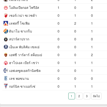
โอลิมเปียกอส ไพรีอัส
1
0
0
เซอร์เวน่า ซเวซด้า
0
1
0
เลฟสกี้ โซเฟีย
0
2
1
ดินาโม ซาเกร็บ
0
0
1
สปาร์ตาปราก
0
0
0
เอ็นเค พับลิคัม เซลเย่
0
0
1
เอฟซี วาร์ดาร์ สค็อบเย่
0
0
2
ฮาโปเอล เบียร์ เชว่า
0
1
1
เอฟเคซูตเยสก้านิคซิค
0
0
1
เลช พอซนาน
0
0
0
กอร์นิค ซาเบอร์เซ่
0
1
1
1
2
3
ถัดไป